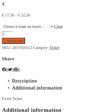
€
17,50
–
€
32,50
Clear
Happen
en
Add to cart
trappen
SKU:
2017010112
Category:
Ticket
in
Share
Kennemerland
quantity
0
0
0
Description
Additional information
Event Ticket
Additional information