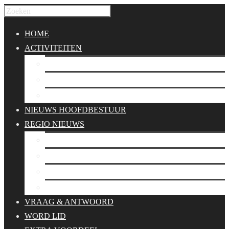
HOME
ACTIVITEITEN
WORKSHOPS
UITGAAN
REIZEN
NIEUWS HOOFDBESTUUR
REGIO NIEUWS
Afdeling Noord
Afdeling Oost
Afdeling West
Comissie Reizen
VRAAG & ANTWOORD
WORD LID